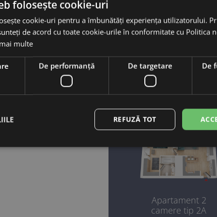
eb folosește cookie-uri
Lorem ipsum dolor sit am
osește cookie-uri pentru a îmbunătăți experiența utilizatorului. Pri
eros pharetra suscipit. Mo
unteți de acord cu toate cookie-urile în conformitate cu Politica 
augue. Sed bibendum nib
 mai multe
tellus quam. Nunc vehicu
are
De performanță
De targetare
De f
consectetur dolor non 
diam in aliquam. Donec 
IILE
REFUZĂ TOT
ACC
Apartament 2
camere tip 2A