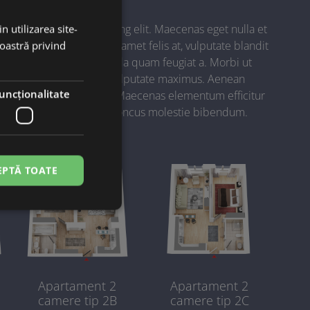
et, consectetur adipiscing elit. Maecenas eget nulla et
n utilizarea site-
rbi eros eros, mattis sit amet felis at, vulputate blandit
noastră privind
h metus, sit amet gravida quam feugiat a. Morbi ut
la tortor sit amet velit vulputate maximus. Aenean
uncţionalitate
metus ornare commodo. Maecenas elementum efficitur
vitae lacus tellus. Sed rhoncus molestie bibendum.
EPTĂ TOATE
Apartament 2
Apartament 2
camere tip 2B
camere tip 2C