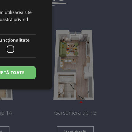
n utilizarea site-
noastră privind
uncţionalitate
EPTĂ TOATE
ip 1A
Garsonieră tip 1B