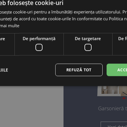
eb folosește cookie-uri
osește cookie-uri pentru a îmbunătăți experiența utilizatorului. Pri
unteți de acord cu toate cookie-urile în conformitate cu Politica 
 mai multe
are
De performanță
De targetare
De f
IILE
REFUZĂ TOT
ACC
Garsonieră t